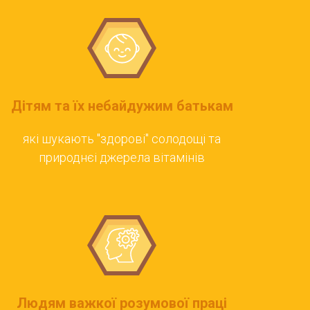
Дітям та їх небайдужим батькам
які шукають "здорові" солодощі та
природнєі джерела вітамінів
Людям важкої розумової праці