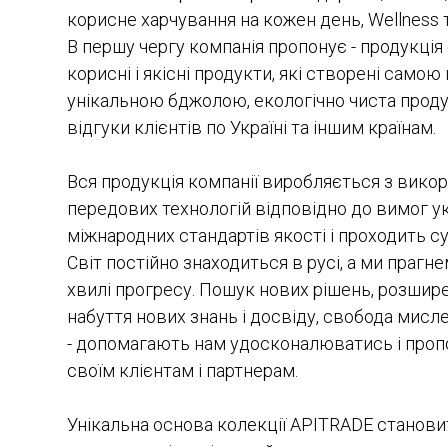
корисне харчування на кожен день, Wellness т
В першу чергу компанія пропонує - продукція
корисні і якісні продукти, які створені самою
унікальною бджолою, екологічно чиста продук
відгуки клієнтів по Україні та іншим країнам.
Вся продукція компанії виробляється з вико
передових технологій відповідно до вимог у
міжнародних стандартів якості і проходить с
Світ постійно знаходиться в русі, а ми прагн
хвилі прогресу. Пошук нових рішень, розшир
набуття нових знань і досвіду, свобода мисле
- допомагають нам удосконалюватись і про
своїм клієнтам і партнерам.
Унікальна основа колекції APITRADE станов