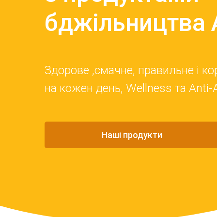
бджільництва 
Здорове ,смачне, правильне і к
на кожен день, Wellness та Anti-
Наші продукти