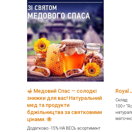
🍯 Медовий Спас — солодкі
Royal J
знижки для вас! Натуральний
Склад:
мед та продукти
100 г "Ro
бджільництва за святковими
натурал
цінами. 🐝
маточно
Додатково -15% НА ВЕСЬ асортимент