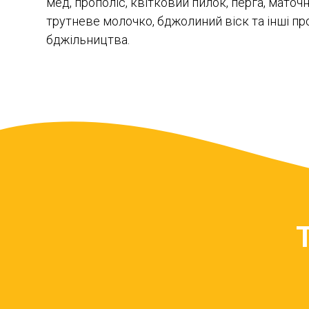
мед, прополіс, квітковий пилок, перга, маточ
трутневе молочко, бджолиний віск та інші п
бджільництва.