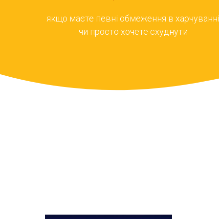
якщо маєте певні обмеження в харчуванн
чи просто хочете схуднути