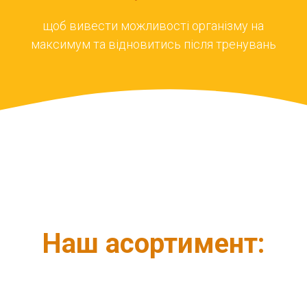
і
щоб вивести можливості організму на
максимум та відновитись після тренувань
Наш асортимент: