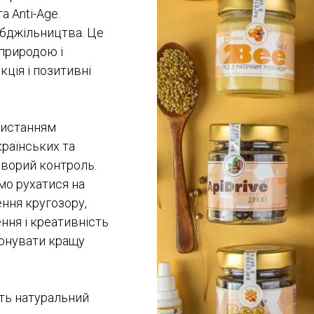
а Anti-Age.
 бджільництва. Це
 природою і
ція і позитивні
ристанням
країнських та
уворий контроль.
емо рухатися на
ення кругозору,
ння і креативність
понувати кращу
ить натуральний