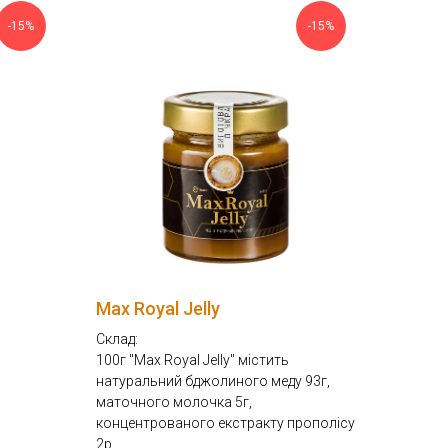
-15%
-15%
Max Royal Jelly
Склад:
100г "Max Royal Jelly" містить
натуральний бджолиного меду 93г,
маточного молочка 5г,
концентрованого екстракту прополісу
2р.