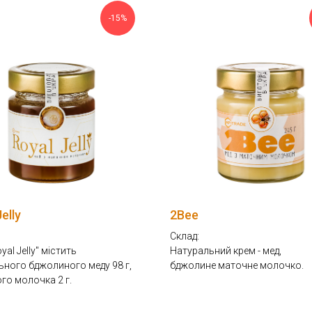
-15%
elly
2Bee
Склад:
yal Jelly" містить
Натуральний крем - мед,
ьного бджолиного меду 98 г,
бджолине маточне молочко.
го молочка 2 г.