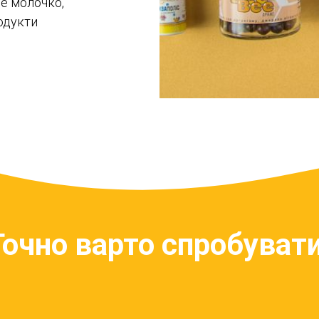
не молочко,
родукти
Точно варто спробувати