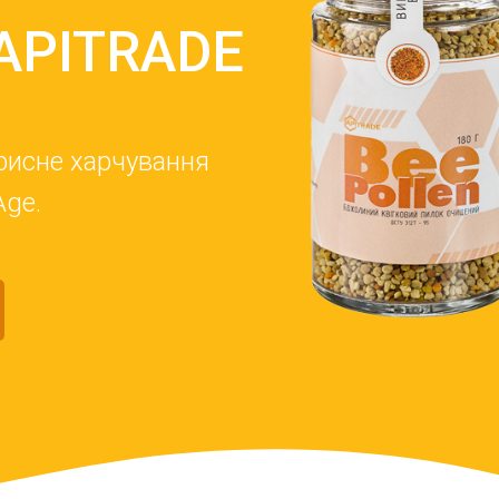
APITRADE
орисне харчування
Age.