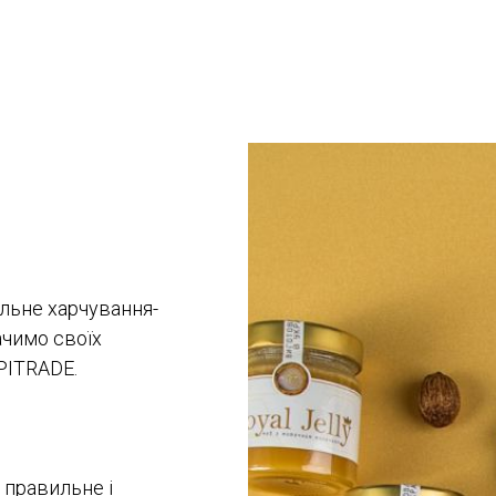
ильне харчування-
ачимо своїх
PITRADE.
 правильне і