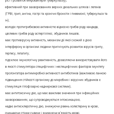
ріст і розвиток мікробактерій туберкульозу);
ефективний при захворюваннях верхніх дихальних шляхів і легенів
(ГРВІ, грип, ангіна, гострі та хронічні бронхіти і пневмонії, туберкульоз та
ін);
володіє протигрибковою активністю відносно грибів роду кандида,
цвілевих грибів роду аспергіллюс, збудників лишаїв;
має противірусну активність, механізм дії якої схожий з дією
інтерферону в організмі людини пригнічують розвиток вірусів грипу,
герпесу, гепатиту;
підсилює імунологічну реактивність, дозволяючи використовувати його
в якості стимулятора специфічних і неспецифічних факторів імунітету
пролонгатора антимікробної активності антибіотиків (важливою ланкою
підвищення стійкості організму до мікробних і вірусних збудників є
стимуляція гіпофізарно надниркової системи);
має антитоксичну дію, що має важливе значення при інфекційних
захворюваннях, що супроводжуються інтоксикацією;
надає антисклеротичну дію, знижуючи рівень холестерину в крові,
очищаючи стінки судини і знижуючи в'язкість крові;