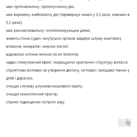
має протизапальну, протипухлинну дію;
має виражену знеболюючу дію (перевершує кокаїн у 3,5 рази, новокаїн в
5,2 рази);
має ранозагоювальну і эпителизирующим діями;
живить стінки судин і внутрішніх органів завдяки цілому комплексу
вітамінів, мінералів і жирних кислот;
відновлює клітини печінки після гепатитів;
надає стимулюючий ефект, покращуючи зростання і структуру волосся;
сприятливо впливає на утворення дентину, кісткової і хрящової тканин у
дітей і дорослих;
очищає слизову шлунково-кишкового тракту;
очищає міжклітинний простір;
сприяє підвищенню гостроти зору.