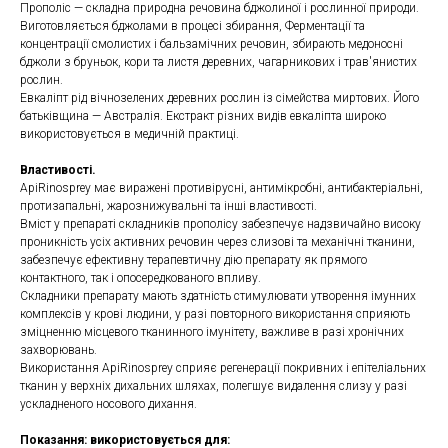
Прополіс — складна природна речовина бджолиної і рослинної природи.
Виготовляється бджолами в процесі збирання, Ферментації та
концентрації смолистих і бальзамічних речовин, збирають медоносні
бджоли з бруньок, кори та листя деревних, чагарникових і трав'янистих
рослин.
Евкаліпт рід вічнозелених деревних рослин із сімейства миртових. Його
батьківщина — Австралія. Екстракт різних видів евкаліпта широко
використовується в медичній практиці.
Властивості.
ApiRinosprey має виражені противірусні, антимікробні, антибактеріальні,
протизапальні, жарознижувальні та інші властивості.
Вміст у препараті складників прополісу забезпечує надзвичайно високу
проникність усіх активних речовин через слизові та механічні тканини,
забезпечує ефективну терапевтичну дію препарату як прямого
контактного, так і опосередкованого впливу.
Складники препарату мають здатність стимулювати утворення імунних
комплексів у крові людини, у разі повторного використання сприяють
зміцненню місцевого тканинного імунітету, важливе в разі хронічних
захворювань.
Використання ApiRinosprey сприяє регенерації покривних і епітеліальних
тканин у верхніх дихальних шляхах, полегшує видалення слизу у разі
ускладненого носового дихання.
Показання: використовується для: