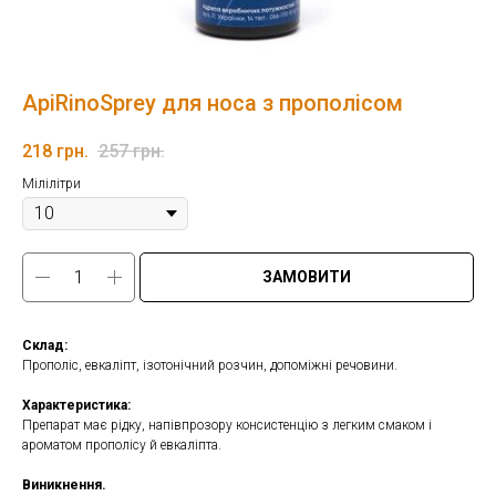
ApiRinoSprey для носа з прополісом
218
грн.
257
грн.
Мілілітри
ЗАМОВИТИ
Склад:
Прополіс, евкаліпт, ізотонічний розчин, допоміжні речовини.
Характеристика:
Препарат має рідку, напівпрозору консистенцію з легким смаком і
ароматом прополісу й евкаліпта.
Виникнення.