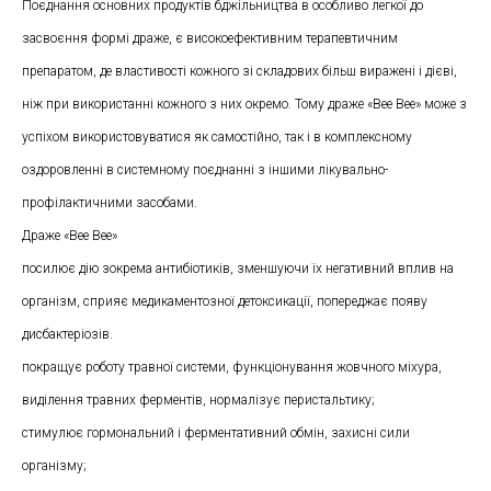
Поєднання основних продуктів бджільництва в особливо легкої до
засвоєння формі драже, є високоефективним терапевтичним
препаратом, де властивості кожного зі складових більш виражені і дієві,
ніж при використанні кожного з них окремо. Тому драже «Bee Bee» може з
успіхом використовуватися як самостійно, так і в комплексному
оздоровленні в системному поєднанні з іншими лікувально-
профілактичними засобами.
Драже «Bee Bee»
посилює дію зокрема антибіотиків, зменшуючи їх негативний вплив на
організм, сприяє медикаментозної детоксикації, попереджає появу
дисбактеріозів.
покращує роботу травної системи, функціонування жовчного міхура,
виділення травних ферментів, нормалізує перистальтику;
стимулює гормональний і ферментативний обмін, захисні сили
організму;