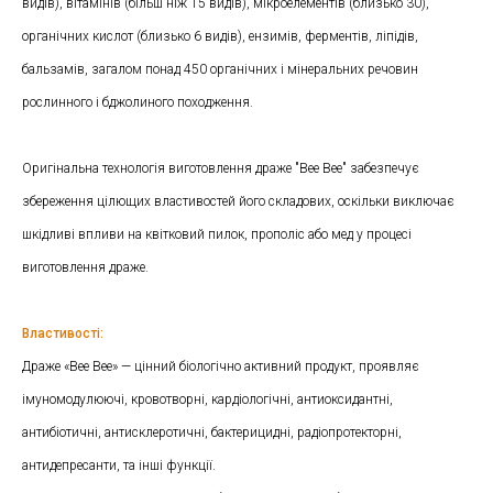
видів), вітамінів (більш ніж 15 видів), мікроелементів (близько 30),
органічних кислот (близько 6 видів), ензимів, ферментів, ліпідів,
бальзамів, загалом понад 450 органічних і мінеральних речовин
рослинного і бджолиного походження.
Оригінальна технологія виготовлення драже "Bee Bee" забезпечує
збереження цілющих властивостей його складових, оскільки виключає
шкідливі впливи на квітковий пилок, прополіс або мед у процесі
виготовлення драже.
Властивості:
Драже «Bee Bee» — цінний біологічно активний продукт, проявляє
імуномодулюючі, кровотворні, кардіологічні, антиоксидантні,
антибіотичні, антисклеротичні, бактерицидні, радіопротекторні,
антидепресанти, та інші функції.